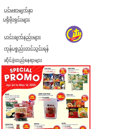
ပင်မစာမျက်နှာ
​ပရိုမိုးရှင်းများ
ဟင်းချက်နည်းများ
ကုန်ပစ္စည်းတင်သွင်းရန်
ဆိုင်ခွဲတည်နေရာများ