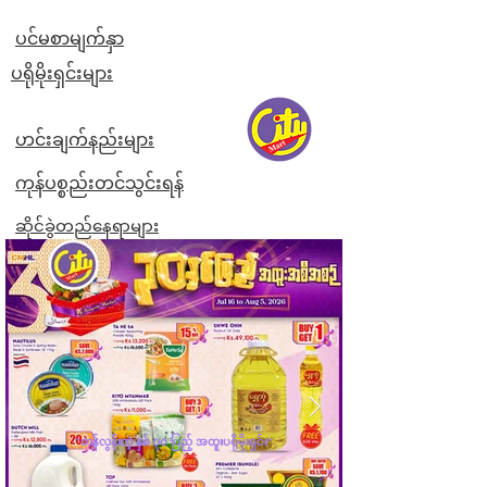
ပင်မစာမျက်နှာ
​ပရိုမိုးရှင်းများ
ဟင်းချက်နည်းများ
ကုန်ပစ္စည်းတင်သွင်းရန်
ဆိုင်ခွဲတည်နေရာများ
"တန်လွန်းတဲ့ နှစ် ၃၀ ပြည့် အထူးပရိုမိုးရှင်း"