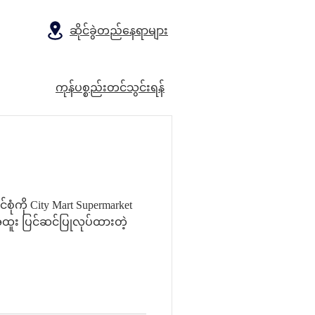
ဆိုင်ခွဲတည်နေရာများ
ကုန်ပစ္စည်းတင်သွင်းရန်
ုံကို City Mart Supermarket
ထူး ပြင်ဆင်ပြုလုပ်ထားတဲ့