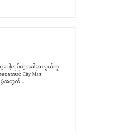
့ပေါ့လုပ်တဲ့အခါမှာ လွယ်ကူ
ာစေအောင် City Mart
ပွဲအတွက်...