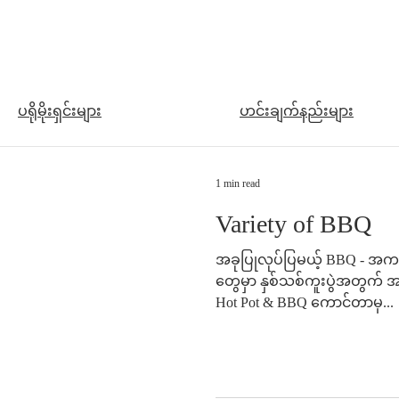
​ပရိုမိုးရှင်းများ
ဟင်းချက်နည်းများ
1 min read
Variety of BBQ
အခုပြုလုပ်ပြမယ့် BBQ - အကင်စ
တွေမှာ နှစ်သစ်ကူးပွဲအတွက် အ
Hot Pot & BBQ ကောင်တာမှ...