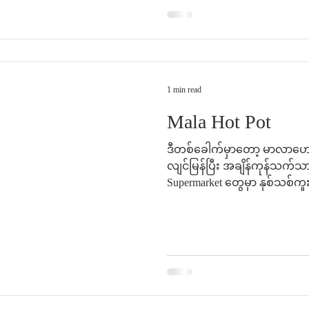
1 min read
Mala Hot Pot
ဒီတစ်ခေါက်မှာတော့ မာလာဟော
လျင်မြန်ပြီး အချိန်ကုန်သက်သ
Supermarket တွေမှာ နှစ်သစ်ကူး