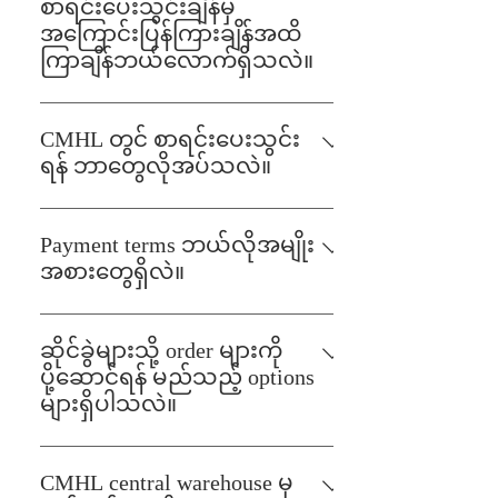
• အွန်လိုင်းမှစာရင်းပေးသွင်းရန်
စာရင်းပေးသွင်းချိန်မှ
https://city-partners.citycloudmm.com/login
အကြောင်းပြန်ကြားချိန်အထိ
• အဝယ်ဌာန ဖုန်းနံပါတ် +95 9459830884
ကြာချိန်ဘယ်လောက်ရှိသလဲ။
(ရုံးချိန်အတွင်းသာ) **SME supplier များ
ရောင်းချသူများဘက်မှ တင်သွင်းလိုသော
အတွက် SME သီးသန့်နေရာတွင် ပြန်လည်
ကုန်ပစ္စည်း၏ သတင်းအချက်အလက်
ဆက်သွယ်နိုင်ရန် အတွက် မေးမြန်း
CMHL တွင် စာရင်းပေးသွင်း
ပြည့်စုံစွာ ပေးနိုင်ပါက ရုံးဖွင့်ရက် ၁၀ ရက်
ထားသည်များကို ဖြေကြားပေးထားရန်လို
ရန် ဘာတွေလိုအပ်သလဲ။
အတွင်း အကြောင်းပြန်ပေးမည်ဖြစ်
အပ်ပါသည်။
• ကုမ္ပဏီမှတ်ပုံတင်လက်မှတ် (DICA)
ပါသည်၊၊
သို့မဟုတ် အသေးစားစက်မှု,လက်မှု
Payment terms ဘယ်လိုအမျိုး
လုပ်ငန်းများအတွက် မှတ်ပုံတင်ထားသည့်
အစားတွေရှိလဲ။
(အစ)လက်မှတ် (သို့မဟုတ်)စည်ပင်
ပစ္စည်းလက်ခံရပြီးနောက်သဘောတူထား
လုပ်ငန်းလိုင်စင် • အခွန်ဆိုင်ရာ
သောသက်မှတ်ငွေပေးချေရက်များ
လိုအပ်ချက်များ ဖြစ်သည့်ကုန်သွယ်ခွင့်
ဆိုင်ခွဲများသို့ order များကို
အတိုင်းအပတ်စဉ်ပေးချေပါမည်။
လက်မှတ် ကသခ -၂ ။ • အစားအစာနှင့်
ပို့ဆောင်ရန် မည်သည့် options
အဖျော်ယမကာများအတွက် FDA
များရှိပါသလဲ။
လက်မှတ် • ပြည်တွင်းအသေးစားလုပ်ငန်း
ဆိုင်ခွဲများသို့တိုက်ရိုက်ပေးပို့ခြင်း
မှစားသောက်ကုန် များအတွက် အသေး
(သို့မဟုတ်) CMHL Central Warehouse မှ
CMHL central warehouse မှ
စား စက်မှု၊လက်မှု လုပ်ငန်း သို့မဟုတ်