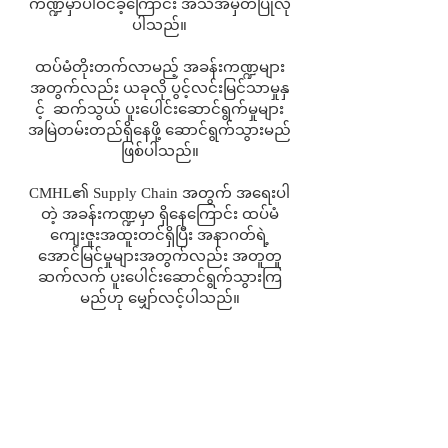
ကဏ္ဍမှာပါဝင်ခဲ့ကြောင်း အသိအမှတ်ပြုလို
ပါသည်။
ထပ်မံတိုးတက်လာမည့် အခန်းကဏ္ဍများ
အတွက်လည်း ယခုလို ပွင့်လင်းမြင်သာမှုနှ
င့် ဆက်သွယ် ပူးပေါင်းဆောင်ရွက်မှုများ
အမြဲတမ်းတည်ရှိနေဖို့ ဆောင်ရွက်သွားမည်
ဖြစ်ပါသည်။
CMHL၏ Supply Chain အတွက် အရေးပါ
တဲ့ အခန်းကဏ္ဍမှာ ရှိနေကြောင်း ထပ်မံ
ကျေးဇူးအထူးတင်ရှိပြီး အနာဂတ်ရဲ့
အောင်မြင်မှုများအတွက်လည်း အတူတူ
ဆက်လက် ပူးပေါင်းဆောင်ရွက်သွားကြ
မည်ဟု မျှော်လင့်ပါသည်။