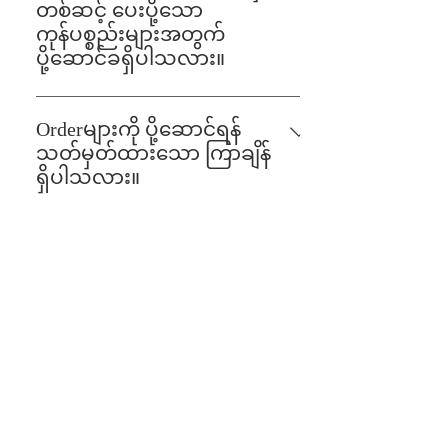
တစ်ဆင့်ပေးပို့ခြင်းများရှိပါသည်။
တစ်ဆင့် ပေးပို့သော
UMFCCIမှ မှထုတ်ပေးသည့် Lab
ကုန်ပစ္စည်းများအတွက်
Test,ဓာတ်ခွဲစစ်တမ်း • Myanmar Labelling
ပို့ဆောင်ခရှိပါသလား။
law (မြန်မာစာတန်းထိုး ဥပဒေ)လိုက်နာရ
မည်
ရှိပါသည်။ပေးပို့မည့်ကုန်ပစ္စည်းပေါ်
မူတည်ပြီးကွဲပြားနိုင်ပါသည်။
Orderများကို ပို့ဆောင်ရန်
သတ်မှတ်ထားသော ကြာချိန်
ရှိပါသလား။
order မှာယူပြီး 5ရက်အတွင်း ပို့ဆောင်ပေး
ရပါမည်၊၊
CMHL တွင် တင်သွင်းသူ
အနေဖြင့်ဘယ်လိုစာရင်းသွင်း
ရမလဲ။
• https://city-
partners.citycloudmm.com/login သို့ သွား
တင်သွင်းထားသော ပစ္စည်း
ပါ။ • New Supplier Registration"ပစ္စည်း
အသစ် proposal ကိုဘယ်လို
သွင်းသူ အသစ်များ စာရင်းသွင်းရန်” sign
follow up လုပ်ရမလဲ။
upကိုနှိပ်ပါ။ • လိုအပ်သည့်အချက်အလက်