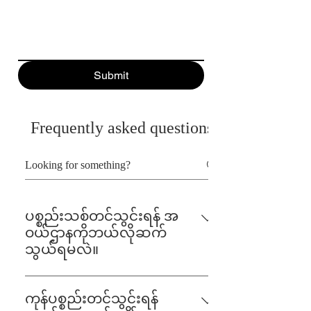
Submit
Frequently asked questions
ပစ္စည်းသစ်တင်သွင်းရန် အ
ဝယ်ဌာနကိုဘယ်လိုဆက်
သွယ်ရမလဲ။
• CMHL ဝက်ဘ်ဆိုက်တွင်
https://www.cmhl.com.mm/supplierrelations
ကုန်ပစ္စည်းတင်သွင်းရန်