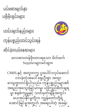
ပင်မစာမျက်နှာ
​ပရိုမိုးရှင်းများ
ဟင်းချက်နည်းများ
ကုန်ပစ္စည်းတင်သွင်းရန်
ဆိုင်ခွဲတည်နေရာများ
လေးစားတန်ဖိုးထားရသော မိတ်ဖက်
Supplierများခင်ဗျာ။
CMHLနှင့် အတူတကွ ပူးပေါင်းလုပ်ဆောင်
လာခဲ့တဲ့အပေါ် ရှေးဦးစွာ အထူး
ကျေးဇူးတင်ရှိပါသည်။ ကုန်ပစ္စည်းများ၏
အရည်အသွေးမြင့်မားမှု၊ ယုံကြည်စိတ်ချရ
မှု၊ စနစ်ကျမှုနှင့် သတ်မှတ်ချိန်အတွင်း
ပေးအပ်နိုင်မှုတို့က ကျွန်တော်တို့ရဲ့
အောင်မြင်မှုအတွက် အရေးပါတဲ့ အခန်း