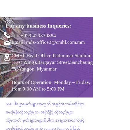
For any business Inqueries:
Tel:
+959 459830884
Email:
mdz-office2@cmhl.com.mm
​​CMHL Head Office:Padonmar Stadium
(East Wing),Bargayar Street,Sanchaung
Tsp​Yangon, Myanmar​
Hours of Operation: Monday – Friday,
from 9:00 AM to 5:00 PM
SME စီးပွားဖက်များအတွက် အခွင့်အလမ်းဆိုင်ရာ
မေးမြန်းလိုသည်များ၊ အကြံပြုလိုသည်များ
သို့မဟုတ် မှတ်ချက်များရှိပါက အချက်အလက်နှင့်
မေးမြန်းလိုသည်များကို comtact form တွင် ဖြည့်