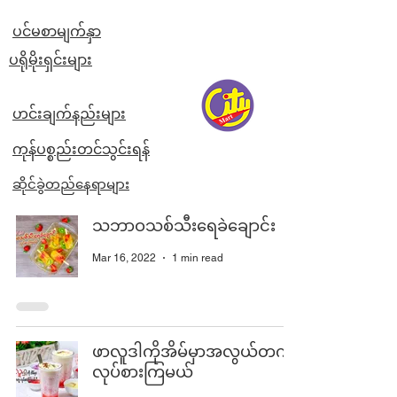
ပင်မစာမျက်နှာ
​ပရိုမိုးရှင်းများ
ဟင်းချက်နည်းများ
ကုန်ပစ္စည်းတင်သွင်းရန်
ဆိုင်ခွဲတည်နေရာများ
သဘာဝသစ်သီးရေခဲချောင်း
Mar 16, 2022
1 min read
ဖာလူဒါကိုအိမ်မှာအလွယ်တကူ
လုပ်စားကြမယ်