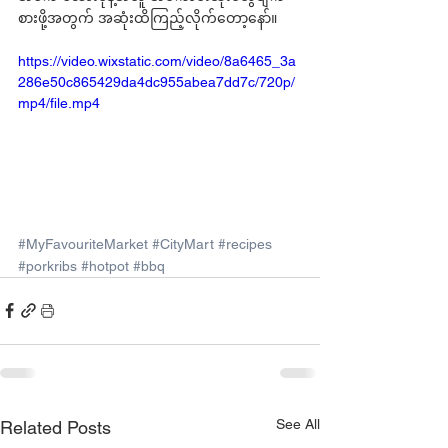
စားဖို့အတွက် အဆုံးထိကြည့်လိုက်တော့နော်။
https://video.wixstatic.com/video/8a6465_3a
286e50c865429da4dc955abea7dd7c/720p/
mp4/file.mp4
#MyFavouriteMarket
#CityMart
#recipes
#porkribs
#hotpot
#bbq
See All
Related Posts