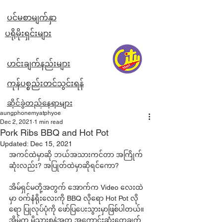
ပင်မစာမျက်နှာ
​ပရိုမိုးရှင်းများ
ဟင်းချက်နည်းများ
ကုန်ပစ္စည်းတင်သွင်းရန်
ဆိုင်ခွဲတည်နေရာများ
aungphonemyatphyoe
Dec 2, 2021
1 min read
Pork Ribs BBQ and Hot Pot
Updated:
Dec 15, 2021
အကင်ထဲမှာဆို ဘယ်အသားကင်တာ အကြိုက်
ဆုံးလည်း? အပြုတ်ထဲမှာဆိုရင်ကော? 
အိမ်ရှင်မတို့အတွက် အောက်က Video လေးထဲ
မှာ ဝက်နံရိုးလေးကို BBQ လိုရော Hot Pot လို
ရော ပြုလုပ်ပုံကို ဖော်ပြပေးသွားမှာဖြစ်ပါတယ်။ 
အိမ်က မိသားစုနဲ့အတူ အကောင်းဆုံးတွေချက်